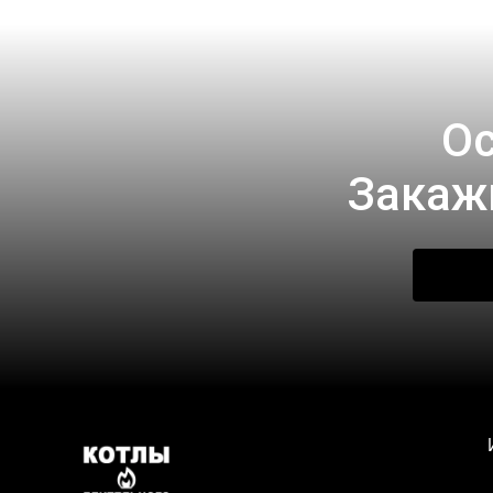
Ос
Закаж