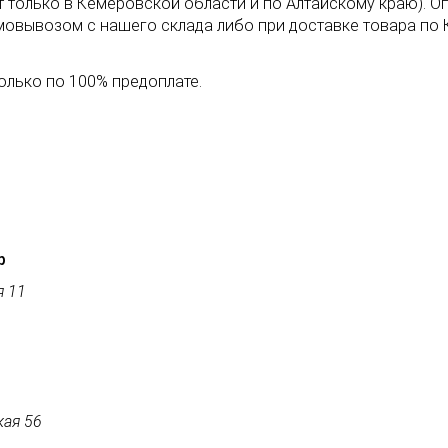
т только в Кемеровской области и по Алтайскому краю). 
амовывозом с нашего склада либо при доставке товара по
олько по 100% предоплате.
р
я 11
кая 56