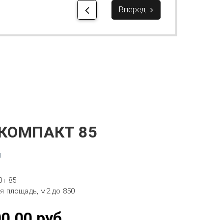
Вперед
 КОМПАКТ 85
и
Вт 85
я площадь, м2 до 850
00.00
руб.