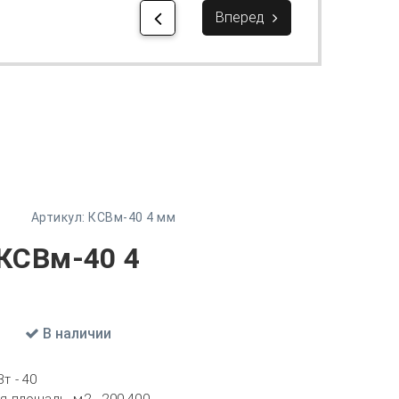
Вперед
Артикул:
КСВм-40 4 мм
КСВм-40 4
В наличии
т - 40