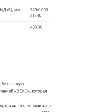
xДxВ), мм.
720x1000
x1740
430.00
себе высокую
мпанией «ВЕКО», которая
, кто хочет сэкономить на