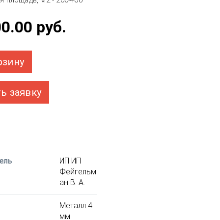
 площадь, м2 - 200-400
00.00
руб.
рзину
ь заявку
ель
ИП ИП
Фейгельм
ан В. А.
Металл 4
мм